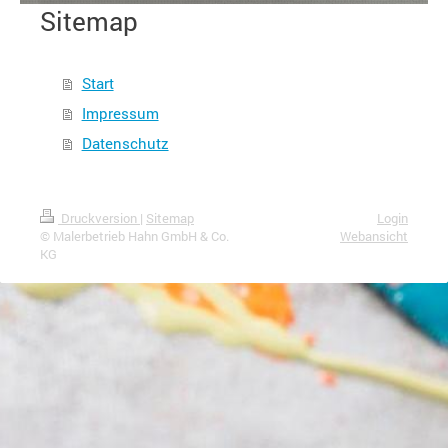
Sitemap
Start
Impressum
Datenschutz
Druckversion
|
Sitemap
Login
© Malerbetrieb Hahn GmbH & Co.
Webansicht
KG